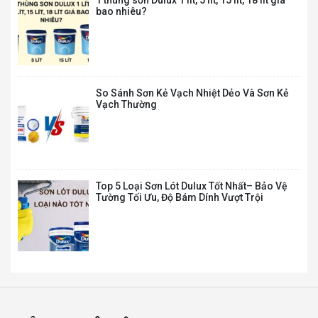
1 thùng sơn Dulux 1 lít, 5 lít, 15 lít, 18 lít giá
MT – MAXILITE TỪ DULUX SIÊU TRẮNG – BỀ
bao nhiêu?
MẶT MỜ – 15L
860.000
₫
1.429.000
₫
So Sánh Sơn Kẻ Vạch Nhiệt Dẻo Và Sơn Kẻ
M16 – MAXILITE TỪ DULUX LÁNG MỊN TỐI
Vạch Thường
ƯU – BỀ MẶT MỜ – 5L
315.000
₫
523.000
₫
Top 5 Loại Sơn Lót Dulux Tốt Nhất– Bảo Vệ
Tường Tối Ưu, Độ Bám Dính Vượt Trội
M16 – MAXILITE TỪ DULUX LÁNG MỊN TỐI
ƯU – BỀ MẶT MỜ – 15L
860.000
₫
1.429.000
₫
Sơn Nội Thất Dulux Inspire 2in1 – Bề mặt
Mờ – 5L