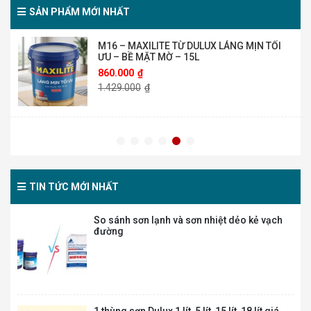
SẢN PHẨM MỚI NHẤT
Sơn Nội Thất Dulux Inspire 2in1 – Bề mặt
Mờ – 5L
485.000
₫
810.000
₫
M60B – MAXILITE TỪ DULUX MÀU BỀN ĐẸP
NGOÀI TRỜI – BỀ MẶT BÓNG MỜ – 15L
1.330.000
₫
2.220.000
₫
TIN TỨC MỚI NHẤT
So sánh sơn lạnh và sơn nhiệt dẻo kẻ vạch
M60 – MAXILITE TỪ DULUX MÀU BỀN ĐẸP
đường
NGOÀI TRỜI – BỀ MẶT MỜ – 15L
1.270.000
₫
2.114.000
₫