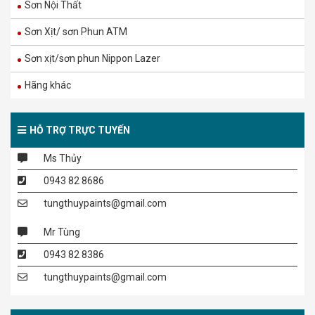
NGOÀI TRỜI – BỀ MẶT MỜ – 15L
Sơn Nội Thất
1.270.000
₫
Sơn Xịt/ sơn Phun ATM
2.114.000
₫
Sơn xịt/sơn phun Nippon Lazer
MT – MAXILITE TỪ DULUX SIÊU TRẮNG – BỀ
Hãng khác
MẶT MỜ – 15L
860.000
₫
1.429.000
₫
HỖ TRỢ TRỰC TUYẾN
Ms Thủy
M16 – MAXILITE TỪ DULUX LÁNG MỊN TỐI
0943 82 8686
ƯU – BỀ MẶT MỜ – 5L
tungthuypaints@gmail.com
315.000
₫
523.000
₫
Mr Tùng
0943 82 8386
M16 – MAXILITE TỪ DULUX LÁNG MỊN TỐI
tungthuypaints@gmail.com
ƯU – BỀ MẶT MỜ – 15L
860.000
₫
1.429.000
₫