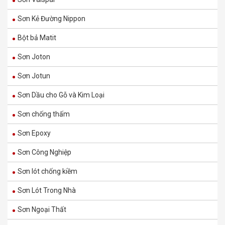
Sơn Kẻ Đường Nippon
Bột bả Matit
Sơn Joton
Sơn Jotun
Sơn Nội Thất Dulux Inspire 2in1 – Bề mặt
Mờ – 5L
Sơn Dầu cho Gỗ và Kim Loại
485.000
₫
Sơn chống thấm
810.000
₫
Sơn Epoxy
M60B – MAXILITE TỪ DULUX MÀU BỀN ĐẸP
Sơn Công Nghiệp
NGOÀI TRỜI – BỀ MẶT BÓNG MỜ – 15L
Sơn lót chống kiềm
1.330.000
₫
2.220.000
₫
Sơn Lót Trong Nhà
Sơn Ngoại Thất
M60 – MAXILITE TỪ DULUX MÀU BỀN ĐẸP