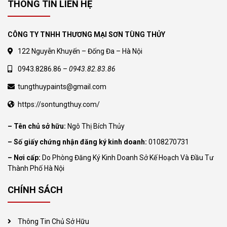
485.000
₫
THÔNG TIN LIÊN HỆ
810.000
₫
CÔNG TY TNHH THƯƠNG MẠI SƠN TÙNG THỦY
122 Nguyễn Khuyến – Đống Đa – Hà Nội
0943.8286.86 –
0943.82.83.86
tungthuypaints@gmail.com
https://sontungthuy.com/
– Tên chủ sở hữu:
Ngô Thị Bích Thủy
– Số giấy chứng nhận đăng ký kinh doanh:
0108270731
– Nơi cấp:
Do Phòng Đăng Ký Kinh Doanh Sở Kế Hoạch Và Đầu Tư
Thành Phố Hà Nội
CHÍNH SÁCH
Thông Tin Chủ Sở Hữu