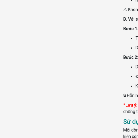
⚠️ Khôn
B. Với
Bước 1:
T
D
Bước 2
D
Đ
K
🔒 Hỗn 
*Lưu ý:
chống t
Sử d
Mỗi dòn
kiện cô