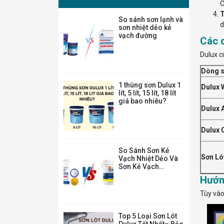
C
T
So sánh sơn lạnh và
d
M16 – MAXILITE
sơn nhiệt dẻo kẻ
TỪ DULUX LÁNG
vạch đường
Các 
MỊN TỐI ƯU – BỀ
MẶT MỜ – 5L
315.000
₫
Dulux c
523.000
₫
Dòng 
1 thùng sơn Dulux 1
Dulux 
M16 – MAXILITE
lít, 5 lít, 15 lít, 18 lít
TỪ DULUX LÁNG
giá bao nhiêu?
MỊN TỐI ƯU – BỀ
Dulux 
MẶT MỜ – 15L
860.000
₫
1.429.000
₫
Dulux 
So Sánh Sơn Kẻ
Sơn Ló
Sơn Nội Thất Dulux
Vạch Nhiệt Dẻo Và
Inspire 2in1 – Bề
Sơn Kẻ Vạch
mặt Mờ – 5L
Thường
Hướn
485.000
₫
Tùy vào
810.000
₫
Top 5 Loại Sơn Lót
Dulux Tốt Nhất– Bảo