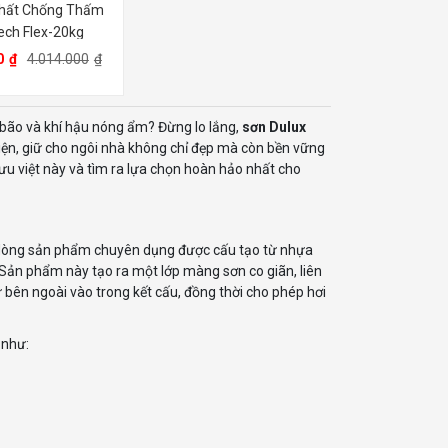
hất Chống Thấm
ch Flex-20kg
0
₫
4.014.000
₫
bão và khí hậu nóng ẩm? Đừng lo lắng,
sơn Dulux
diện, giữ cho ngôi nhà không chỉ đẹp mà còn bền vững
u việt này và tìm ra lựa chọn hoàn hảo nhất cho
là dòng sản phẩm chuyên dụng được cấu tạo từ nhựa
. Sản phẩm này tạo ra một lớp màng sơn co giãn, liên
bên ngoài vào trong kết cấu, đồng thời cho phép hơi
 như: