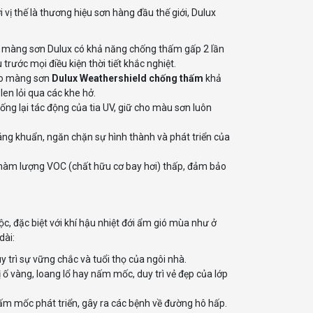
i vị thế là thương hiệu sơn hàng đầu thế giới, Dulux
 màng sơn Dulux có khả năng chống thấm gấp 2 lần
rước mọi điều kiện thời tiết khắc nghiệt.
ho màng sơn
Dulux Weathershield chống thấm
khả
len lỏi qua các khe hở.
g lại tác động của tia UV, giữ cho màu sơn luôn
ng khuẩn, ngăn chặn sự hình thành và phát triển của
 hàm lượng VOC (chất hữu cơ bay hơi) thấp, đảm bảo
, đặc biệt với khí hậu nhiệt đới ẩm gió mùa như ở
dài:
 trì sự vững chắc và tuổi thọ của ngôi nhà.
 ố vàng, loang lổ hay nấm mốc, duy trì vẻ đẹp của lớp
nấm mốc phát triển, gây ra các bệnh về đường hô hấp.