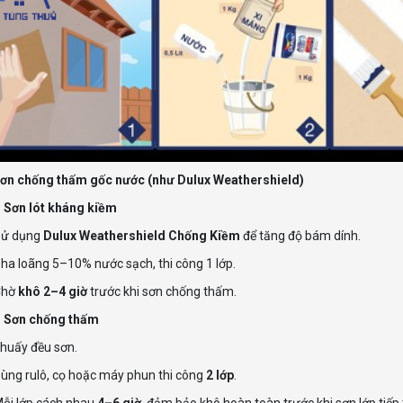
 sơn chống thấm gốc nước (như Dulux Weathershield)
 Sơn lót kháng kiềm
Sử dụng
Dulux Weathershield Chống Kiềm
để tăng độ bám dính.
ha loãng 5–10% nước sạch, thi công 1 lớp.
Chờ
khô 2–4 giờ
trước khi sơn chống thấm.
: Sơn chống thấm
huấy đều sơn.
ùng rulô, cọ hoặc máy phun thi công
2 lớp
.
ỗi lớp cách nhau
4–6 giờ
, đảm bảo khô hoàn toàn trước khi sơn lớp tiếp