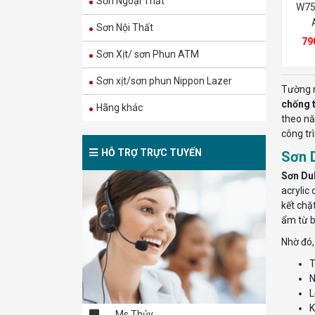
Sơn Ngoại Thất
W75
1.429.000
₫
Sơn Nội Thất
79
Sơn Nội Thất Dulux
Sơn Xịt/ sơn Phun ATM
Inspire 2in1 – Bề
mặt Mờ – 5L
Sơn xịt/sơn phun Nippon Lazer
Tường n
485.000
₫
chống 
810.000
₫
Hãng khác
theo nă
công tr
M60B – MAXILITE
HỖ TRỢ TRỰC TUYẾN
Sơn D
TỪ DULUX MÀU
BỀN ĐẸP NGOÀI
Sơn Du
TRỜI – BỀ MẶT
1.330.000
₫
acrylic
BÓNG MỜ – 15L
2.220.000
₫
kết chặ
ẩm từ b
M60 – MAXILITE
Nhờ đó
TỪ DULUX MÀU
BỀN ĐẸP NGOÀI
T
TRỜI – BỀ MẶT MỜ
1.270.000
₫
N
– 15L
2.114.000
₫
L
K
Ms Thủy