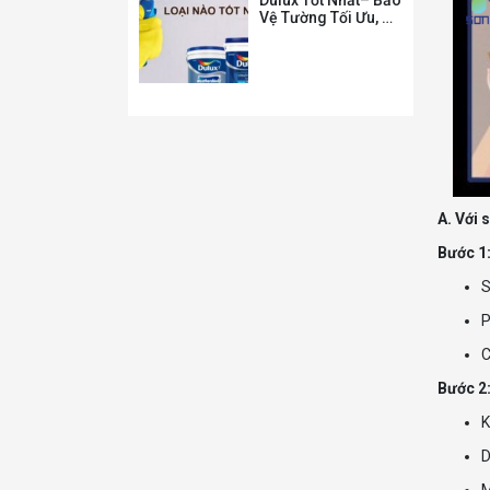
Vệ Tường Tối Ưu, Độ
Bám Dính Vượt Trội
A. Với
Bước 1:
P
Bước 2
K
D
M