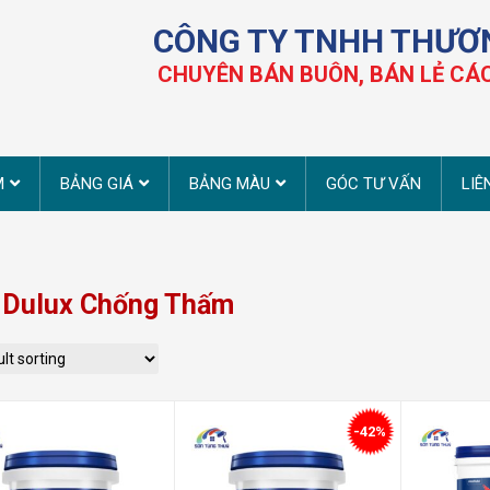
CÔNG TY TNHH THƯƠ
CHUYÊN BÁN BUÔN, BÁN LẺ CÁC
M
BẢNG GIÁ
BẢNG MÀU
GÓC TƯ VẤN
LIÊ
 Dulux Chống Thấm
-42%