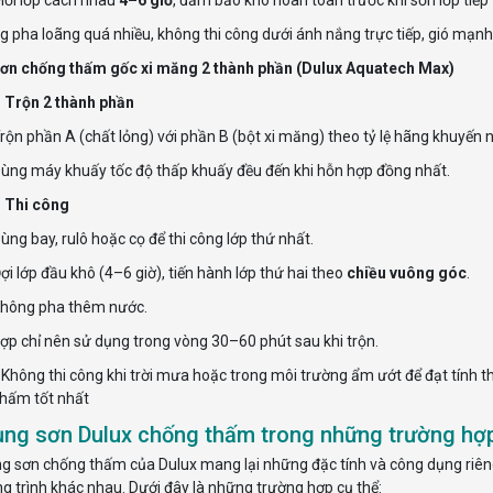
g pha loãng quá nhiều, không thi công dưới ánh nắng trực tiếp, gió mạnh
 sơn chống thấm gốc xi măng 2 thành phần (Dulux Aquatech Max)
 Trộn 2 thành phần
rộn phần A (chất lỏng) với phần B (bột xi măng) theo tỷ lệ hãng khuyến n
ùng máy khuấy tốc độ thấp khuấy đều đến khi hỗn hợp đồng nhất.
: Thi công
ùng bay, rulô hoặc cọ để thi công lớp thứ nhất.
ợi lớp đầu khô (4–6 giờ), tiến hành lớp thứ hai theo
chiều vuông góc
.
hông pha thêm nước.
hợp chỉ nên sử dụng trong vòng 30–60 phút sau khi trộn.
Không thi công khi trời mưa hoặc trong môi trường ẩm ướt để đạt tính 
hấm tốt nhất
ụng sơn Dulux chống thấm trong những trường hợ
g sơn chống thấm của Dulux mang lại những đặc tính và công dụng riêng 
ng trình khác nhau. Dưới đây là những trường hợp cụ thể: