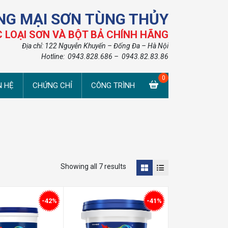
NG MẠI SƠN TÙNG THỦY
 LOẠI SƠN VÀ BỘT BẢ CHÍNH HÃNG
Địa chỉ: 122 Nguyễn Khuyến – Đống Đa – Hà Nội
Hotline: 0943.828.686 – 0943.82.83.86
N HỆ
CHỨNG CHỈ
CÔNG TRÌNH
Showing all 7 results
-42%
-41%