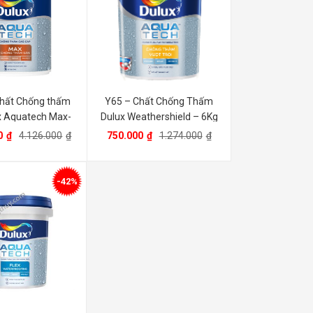
hất Chống thấm
Y65 – Chất Chống Thấm
x Aquatech Max-
Dulux Weathershield – 6Kg
20kg
0
₫
4.126.000
₫
750.000
₫
1.274.000
₫
-42%