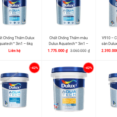
ất Chống Thấm Dulux
Chất Chống Thấm màu
V910 – C
quatech™ 3in1 – 6kg
Dulux Aquatech™ 3in1 –
sàn Dulu
20kg
Liên hệ
1.775.000
₫
3.060.000
₫
2.393.00
-42%
-42%