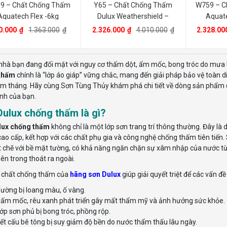
9 – Chất Chống Thấm
Y65 – Chất Chống Thấm
W759 – C
Aquatech Flex -6kg
Dulux Weathershield –
Aquate
20Kg
0.000
₫
1.363.000
₫
2.326.000
₫
4.010.000
₫
2.328.00
hà bạn đang đối mặt với nguy cơ thấm dột, ẩm mốc, bong tróc do mưa 
thấm
chính là “lớp áo giáp” vững chắc, mang đến giải pháp bảo vệ toàn 
m tháng. Hãy cùng Sơn Tùng Thủy khám phá chi tiết về dòng sản phẩm ư
ình của bạn.
ulux chống thấm là gì?
lux chống thấm
không chỉ là một lớp sơn trang trí thông thường. Đây 
 cao cấp, kết hợp với các chất phụ gia và công nghệ chống thấm tiên tiến
t chẽ với bề mặt tường, có khả năng ngăn chặn sự xâm nhập của nước từ 
ên trong thoát ra ngoài.
, chất chống thấm của
hãng sơn Dulux
giúp giải quyết triệt để các vấn đề
ường bị loang màu, ố vàng.
ấm mốc, rêu xanh phát triển gây mất thẩm mỹ và ảnh hưởng sức khỏe.
ớp sơn phủ bị bong tróc, phồng rộp.
ết cấu bê tông bị suy giảm độ bền do nước thẩm thấu lâu ngày.