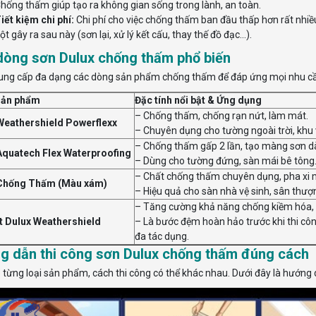
hống thấm giúp tạo ra không gian sống trong lành, an toàn.
iết kiệm chi phí:
Chi phí cho việc chống thấm ban đầu thấp hơn rất nhiề
ột gây ra sau này (sơn lại, xử lý kết cấu, thay thế đồ đạc…).
dòng sơn Dulux chống thấm phổ biến
ung cấp đa dạng các dòng sản phẩm chống thấm để đáp ứng mọi nhu c
sản phẩm
Đặc tính nổi bật & Ứng dụng
– Chống thấm, chống rạn nứt, làm mát.
Weathershield Powerflexx
– Chuyên dụng cho tường ngoài trời, khu 
– Chống thấm gấp 2 lần, tạo màng sơn dà
Aquatech Flex Waterproofing
– Dùng cho tường đứng, sàn mái bê tông.
– Chất chống thấm chuyên dụng, pha xi
Chống Thấm (Màu xám)
– Hiệu quả cho sàn nhà vệ sinh, sân thượn
– Tăng cường khả năng chống kiềm hóa,
t Dulux Weathershield
– Là bước đệm hoàn hảo trước khi thi côn
đa tác dụng.
g dẫn thi công sơn Dulux chống thấm đúng cách
 từng loại sản phẩm, cách thi công có thể khác nhau. Dưới đây là hướng