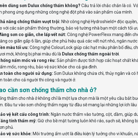
 nên dùng sơn Dulux chống thấm không?
Câu trả lời chắc chắn là có. Vớ
ên phong ứng dụng những công nghệ đột phá vào sản phẩm của mình.
hả năng chống thấm vượt trội:
Nhờ công nghệ Hydroshield+ độc quyền,
o với các sản phẩm thông thường, bảo vệ tường nhà bạn một cách tối ưu t
àng sơn co giãn, che lấp vết nứt:
Công nghệ PowerFlexx mang đến c
ăng co giãn gấp 6 lần, giúp che phủ hiệu quả các vết nứt nhỏ, ngăn nước 
ền màu tối ưu:
Công nghệ ColourLock giúp các hạt màu phân bố đều, chốn
ươi mới, không bị phai màu dù là
Dulux chống thấm ngoài trời
.
hống nấm mốc và rong rêu:
Sản phẩm được tích hợp các hoạt chất khá
ấm mốc, rong rêu, bảo vệ sức khỏe cho cả gia đình.
n toàn cho người sử dụng:
Sơn Dulux không chứa chì, thủy ngân và có
n toàn cho cả người thi công và người ở.
sao cần sơn chống thấm cho nhà ở?
ống thấm cho nhà ở không chỉ là một lựa chọn mà là một yêu cầu bắt buộc
m. Đầu tư vào sơn chống thấm ngay từ đầu sẽ mang lại những lợi ích lâu 
ảo vệ kết cấu công trình:
Ngăn nước thấm vào tường, cột, dầm, giúp duy
ăng tính thẩm mỹ:
Giữ cho bề mặt tường luôn khô ráo, sạch sẽ, không bị
ơn phủ.
ảo vệ sức khỏe:
Môi trường ẩm ướt là điều kiện lý tưởng cho vi khuẩn, 