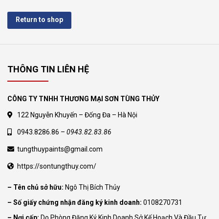
Return to shop
THÔNG TIN LIÊN HỆ
CÔNG TY TNHH THƯƠNG MẠI SƠN TÙNG THỦY
122 Nguyễn Khuyến – Đống Đa – Hà Nội
0943.8286.86 –
0943.82.83.86
tungthuypaints@gmail.com
https://sontungthuy.com/
– Tên chủ sở hữu:
Ngô Thị Bích Thủy
– Số giấy chứng nhận đăng ký kinh doanh:
0108270731
– Nơi cấp:
Do Phòng Đăng Ký Kinh Doanh Sở Kế Hoạch Và Đầu Tư