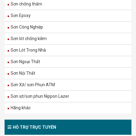
Sơn chống thấm
Sơn Epoxy
Sơn Nội Thất Dulux Inspire 2in1 – Bề mặt
Sơn Công Nghiệp
Mờ – 5L
Sơn lót chống kiềm
485.000
₫
810.000
₫
Sơn Lót Trong Nhà
Sơn Ngoại Thất
M60B – MAXILITE TỪ DULUX MÀU BỀN ĐẸP
NGOÀI TRỜI – BỀ MẶT BÓNG MỜ – 15L
Sơn Nội Thất
1.330.000
₫
Sơn Xịt/ sơn Phun ATM
2.220.000
₫
Sơn xịt/sơn phun Nippon Lazer
M60 – MAXILITE TỪ DULUX MÀU BỀN ĐẸP
Hãng khác
NGOÀI TRỜI – BỀ MẶT MỜ – 15L
1.270.000
₫
2.114.000
₫
HỖ TRỢ TRỰC TUYẾN