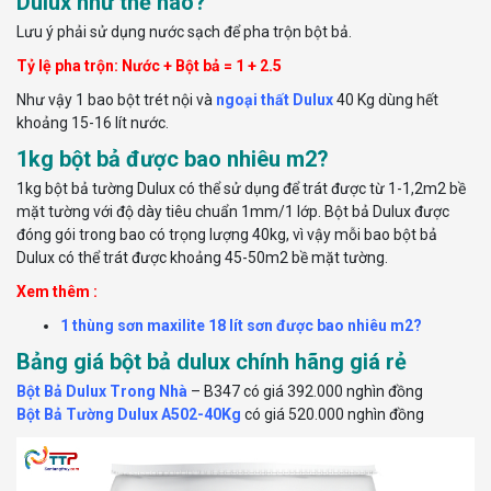
Dulux như thế nào?
Lưu ý phải sử dụng nước sạch để pha trộn bột bả.
Tỷ lệ pha trộn:
Nước + Bột bả = 1 + 2.5
Như vậy 1 bao bột trét nội và
ngoại thất Dulux
40 Kg dùng hết
khoảng 15-16 lít nước.
1kg bột bả được bao nhiêu m2?
1kg bột bả tường Dulux có thể sử dụng để trát được từ 1-1,2m2 bề
mặt tường với độ dày tiêu chuẩn 1mm/1 lớp. Bột bả Dulux được
đóng gói trong bao có trọng lượng 40kg, vì vậy mỗi bao bột bả
Dulux có thể trát được khoảng 45-50m2 bề mặt tường.
Xem thêm :
1 thùng sơn maxilite 18 lít sơn được bao nhiêu m2?
Bảng giá bột bả dulux chính hãng giá rẻ
Bột Bả Dulux Trong Nhà
– B347 có giá 392.000 nghìn đồng
Bột Bả Tường Dulux A502-40Kg
có giá 520.000 nghìn đồng