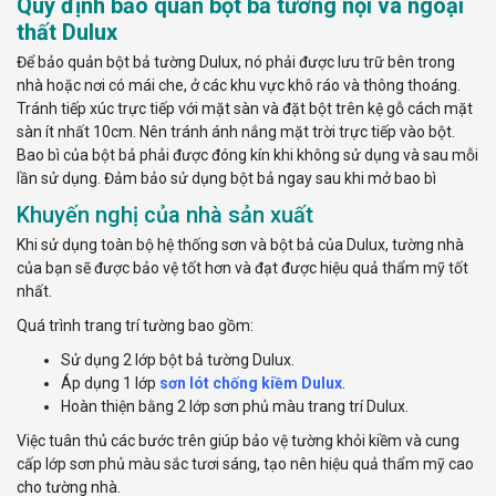
Quy định bảo quản bột bả tường nội và ngoại
thất Dulux
Để bảo quản bột bả tường Dulux, nó phải được lưu trữ bên trong
nhà hoặc nơi có mái che, ở các khu vực khô ráo và thông thoáng.
Tránh tiếp xúc trực tiếp với mặt sàn và đặt bột trên kệ gỗ cách mặt
sàn ít nhất 10cm. Nên tránh ánh nắng mặt trời trực tiếp vào bột.
Bao bì của bột bả phải được đóng kín khi không sử dụng và sau mỗi
lần sử dụng. Đảm bảo sử dụng bột bả ngay sau khi mở bao bì
Khuyến nghị của nhà sản xuất
Khi sử dụng toàn bộ hệ thống sơn và bột bả của Dulux, tường nhà
của bạn sẽ được bảo vệ tốt hơn và đạt được hiệu quả thẩm mỹ tốt
nhất.
Quá trình trang trí tường bao gồm:
Sử dụng 2 lớp bột bả tường Dulux.
Áp dụng 1 lớp
sơn lót chống kiềm Dulux
.
Hoàn thiện bằng 2 lớp sơn phủ màu trang trí Dulux.
Việc tuân thủ các bước trên giúp bảo vệ tường khỏi kiềm và cung
cấp lớp sơn phủ màu sắc tươi sáng, tạo nên hiệu quả thẩm mỹ cao
cho tường nhà.