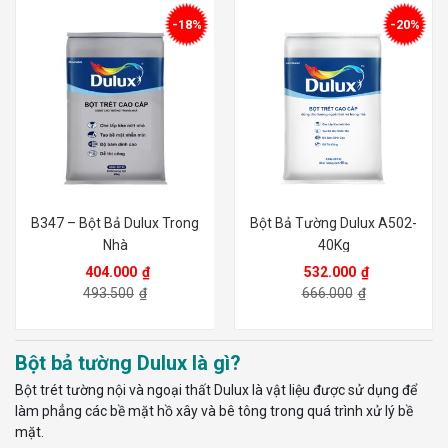
-18%
-20%
B347 – Bột Bả Dulux Trong
Bột Bả Tường Dulux A502-
Nhà
40Kg
404.000
₫
532.000
₫
493.500
₫
666.000
₫
Bột bả tường Dulux là gì?
Bột trét tường nội và ngoại thất Dulux là vật liệu được sử dụng để
làm phẳng các bề mặt hồ xây và bê tông trong quá trình xử lý bề
mặt.