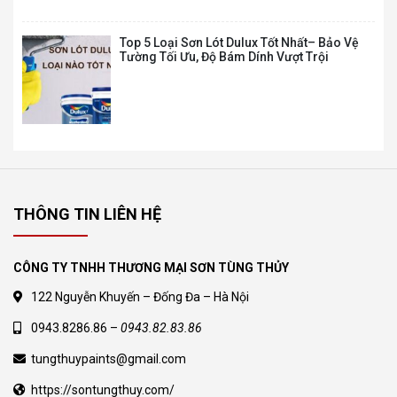
Top 5 Loại Sơn Lót Dulux Tốt Nhất– Bảo Vệ
Tường Tối Ưu, Độ Bám Dính Vượt Trội
M16 – MAXILITE TỪ DULUX LÁNG MỊN TỐI
ƯU – BỀ MẶT MỜ – 5L
315.000
₫
523.000
₫
M16 – MAXILITE TỪ DULUX LÁNG MỊN TỐI
ƯU – BỀ MẶT MỜ – 15L
860.000
₫
THÔNG TIN LIÊN HỆ
1.429.000
₫
CÔNG TY TNHH THƯƠNG MẠI SƠN TÙNG THỦY
Sơn Nội Thất Dulux Inspire 2in1 – Bề mặt
122 Nguyễn Khuyến – Đống Đa – Hà Nội
Mờ – 5L
485.000
₫
0943.8286.86 –
0943.82.83.86
810.000
₫
tungthuypaints@gmail.com
https://sontungthuy.com/