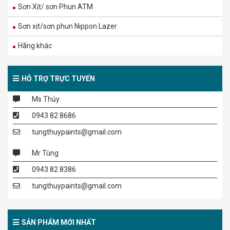
Sơn Xịt/ sơn Phun ATM
2.220.000
₫
Sơn xịt/sơn phun Nippon Lazer
M60 – MAXILITE TỪ DULUX MÀU BỀN ĐẸP
Hãng khác
NGOÀI TRỜI – BỀ MẶT MỜ – 15L
1.270.000
₫
2.114.000
₫
HỖ TRỢ TRỰC TUYẾN
Ms Thủy
MT – MAXILITE TỪ DULUX SIÊU TRẮNG – BỀ
0943 82 8686
MẶT MỜ – 15L
tungthuypaints@gmail.com
860.000
₫
1.429.000
₫
Mr Tùng
0943 82 8386
M16 – MAXILITE TỪ DULUX LÁNG MỊN TỐI
tungthuypaints@gmail.com
ƯU – BỀ MẶT MỜ – 5L
315.000
₫
523.000
₫
SẢN PHẨM MỚI NHẤT