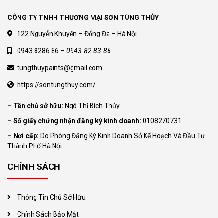
CÔNG TY TNHH THƯƠNG MẠI SƠN TÙNG THỦY
Sơn Nội Thất Dulux Inspire 2in1 – Bề mặt
122 Nguyễn Khuyến – Đống Đa – Hà Nội
Mờ – 5L
485.000
₫
0943.8286.86 –
0943.82.83.86
810.000
₫
tungthuypaints@gmail.com
https://sontungthuy.com/
– Tên chủ sở hữu:
Ngô Thị Bích Thủy
– Số giấy chứng nhận đăng ký kinh doanh:
0108270731
– Nơi cấp:
Do Phòng Đăng Ký Kinh Doanh Sở Kế Hoạch Và Đầu Tư
Thành Phố Hà Nội
CHÍNH SÁCH
Thông Tin Chủ Sở Hữu
Chính Sách Bảo Mật