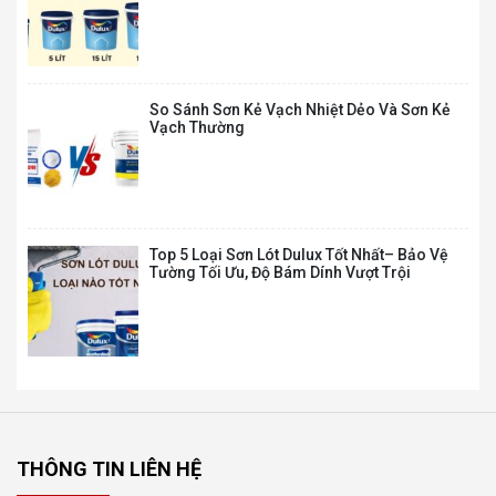
1.270.000
₫
2.114.000
₫
So Sánh Sơn Kẻ Vạch Nhiệt Dẻo Và Sơn Kẻ
MT – MAXILITE TỪ DULUX SIÊU TRẮNG – BỀ
Vạch Thường
MẶT MỜ – 15L
860.000
₫
1.429.000
₫
Top 5 Loại Sơn Lót Dulux Tốt Nhất– Bảo Vệ
Tường Tối Ưu, Độ Bám Dính Vượt Trội
M16 – MAXILITE TỪ DULUX LÁNG MỊN TỐI
ƯU – BỀ MẶT MỜ – 5L
315.000
₫
523.000
₫
M16 – MAXILITE TỪ DULUX LÁNG MỊN TỐI
ƯU – BỀ MẶT MỜ – 15L
860.000
₫
THÔNG TIN LIÊN HỆ
1.429.000
₫