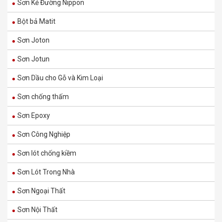
Sơn Kẻ Đường Nippon
Bột bả Matit
Sơn Joton
Sơn Jotun
Sơn Dầu cho Gỗ và Kim Loại
Sơn chống thấm
Sơn Epoxy
Sơn Nội Thất Dulux Inspire 2in1 – Bề mặt
Sơn Công Nghiệp
Mờ – 5L
Sơn lót chống kiềm
485.000
₫
810.000
₫
Sơn Lót Trong Nhà
Sơn Ngoại Thất
M60B – MAXILITE TỪ DULUX MÀU BỀN ĐẸP
NGOÀI TRỜI – BỀ MẶT BÓNG MỜ – 15L
Sơn Nội Thất
1.330.000
₫