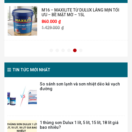
M16 – MAXILITE TỪ DULUX LÁNG MỊN TỐI
ƯU – BỀ MẶT MỜ – 15L
860.000
₫
1.429.000
₫
Sơn Nội Thất Dulux Inspire 2in1 – Bề mặt
Mờ – 5L
485.000
₫
810.000
₫
TIN TỨC MỚI NHẤT
So sánh sơn lạnh và sơn nhiệt dẻo kẻ vạch
M60B – MAXILITE TỪ DULUX MÀU BỀN ĐẸP
đường
NGOÀI TRỜI – BỀ MẶT BÓNG MỜ – 15L
1.330.000
₫
2.220.000
₫
1 thùng sơn Dulux 1 lít, 5 lít, 15 lít, 18 lít giá
M60 – MAXILITE TỪ DULUX MÀU BỀN ĐẸP
bao nhiêu?
NGOÀI TRỜI – BỀ MẶT MỜ – 15L