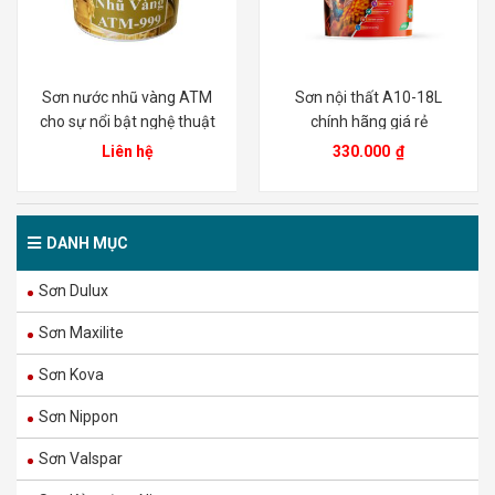
Sơn nước nhũ vàng ATM
Sơn nội thất A10-18L
cho sự nổi bật nghệ thuật
chính hãng giá rẻ
trang trí
Liên hệ
330.000
₫
DANH MỤC
Sơn Dulux
Sơn Maxilite
Sơn Kova
Sơn Nippon
Sơn Valspar