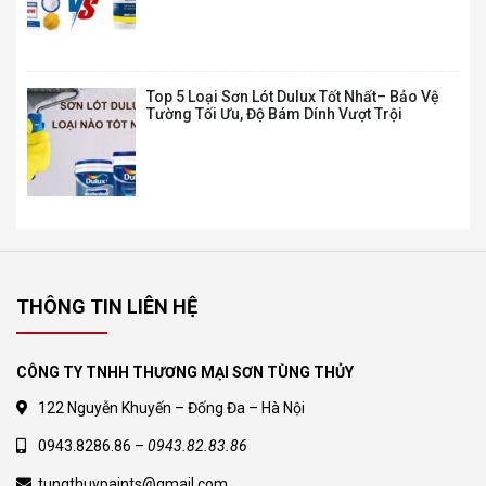
860.000
₫
1.429.000
₫
Top 5 Loại Sơn Lót Dulux Tốt Nhất– Bảo Vệ
Tường Tối Ưu, Độ Bám Dính Vượt Trội
M16 – MAXILITE TỪ DULUX LÁNG MỊN TỐI
ƯU – BỀ MẶT MỜ – 5L
315.000
₫
523.000
₫
M16 – MAXILITE TỪ DULUX LÁNG MỊN TỐI
ƯU – BỀ MẶT MỜ – 15L
860.000
₫
THÔNG TIN LIÊN HỆ
1.429.000
₫
CÔNG TY TNHH THƯƠNG MẠI SƠN TÙNG THỦY
Sơn Nội Thất Dulux Inspire 2in1 – Bề mặt
122 Nguyễn Khuyến – Đống Đa – Hà Nội
Mờ – 5L
485.000
₫
0943.8286.86 –
0943.82.83.86
810.000
₫
tungthuypaints@gmail.com