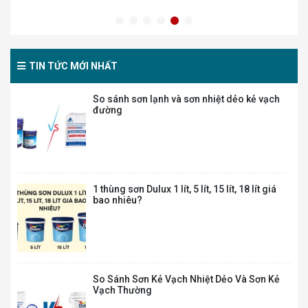
Sơn Nội Thất Dulux Inspire 2in1 – Bề mặt
Mờ – 5L
485.000
₫
810.000
₫
TIN TỨC MỚI NHẤT
So sánh sơn lạnh và sơn nhiệt dẻo kẻ vạch
M60B – MAXILITE TỪ DULUX MÀU BỀN ĐẸP
đường
NGOÀI TRỜI – BỀ MẶT BÓNG MỜ – 15L
1.330.000
₫
2.220.000
₫
1 thùng sơn Dulux 1 lít, 5 lít, 15 lít, 18 lít giá
M60 – MAXILITE TỪ DULUX MÀU BỀN ĐẸP
bao nhiêu?
NGOÀI TRỜI – BỀ MẶT MỜ – 15L
1.270.000
₫
2.114.000
₫
So Sánh Sơn Kẻ Vạch Nhiệt Dẻo Và Sơn Kẻ
MT – MAXILITE TỪ DULUX SIÊU TRẮNG – BỀ
Vạch Thường
MẶT MỜ – 15L