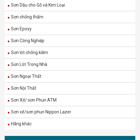
Sơn Dầu cho Gỗ và Kim Loại
Sơn chống thấm
Sơn Epoxy
Sơn Nội Thất Dulux Inspire 2in1 – Bề mặt
Sơn Công Nghiệp
Mờ – 5L
Sơn lót chống kiềm
485.000
₫
810.000
₫
Sơn Lót Trong Nhà
Sơn Ngoại Thất
M60B – MAXILITE TỪ DULUX MÀU BỀN ĐẸP
NGOÀI TRỜI – BỀ MẶT BÓNG MỜ – 15L
Sơn Nội Thất
1.330.000
₫
Sơn Xịt/ sơn Phun ATM
2.220.000
₫
Sơn xịt/sơn phun Nippon Lazer
M60 – MAXILITE TỪ DULUX MÀU BỀN ĐẸP
Hãng khác
NGOÀI TRỜI – BỀ MẶT MỜ – 15L
1.270.000
₫