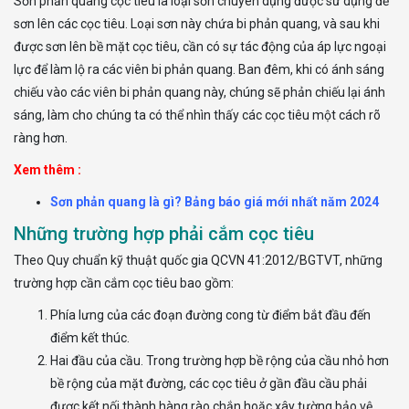
Sơn phản quang cọc tiêu là loại sơn chuyên dụng được sử dụng để
sơn lên các cọc tiêu. Loại sơn này chứa bi phản quang, và sau khi
được sơn lên bề mặt cọc tiêu, cần có sự tác động của áp lực ngoại
lực để làm lộ ra các viên bi phản quang. Ban đêm, khi có ánh sáng
chiếu vào các viên bi phản quang này, chúng sẽ phản chiếu lại ánh
sáng, làm cho chúng ta có thể nhìn thấy các cọc tiêu một cách rõ
ràng hơn.
Xem thêm :
Sơn phản quang là gì? Bảng báo giá mới nhất năm 2024
Những trường hợp phải cắm cọc tiêu
Theo Quy chuẩn kỹ thuật quốc gia QCVN 41:2012/BGTVT, những
trường hợp cần cắm cọc tiêu bao gồm:
Phía lưng của các đoạn đường cong từ điểm bắt đầu đến
điểm kết thúc.
Hai đầu của cầu. Trong trường hợp bề rộng của cầu nhỏ hơn
bề rộng của mặt đường, các cọc tiêu ở gần đầu cầu phải
được kết nối thành hàng rào chắn hoặc xây tường bảo vệ.