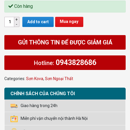
Còn hàng
Mua ngay
Add to cart
GỬI THÔNG TIN ĐỂ ĐƯỢC GIẢM GIÁ
0943828686
Hotline:
Categories:
Sơn Kova
,
Sơn Ngoại Thất
CHÍNH SÁCH CỦA CHÚNG TÔI
Giao hàng trong 24h
Miễn phí vận chuyển nội thành Hà Nội